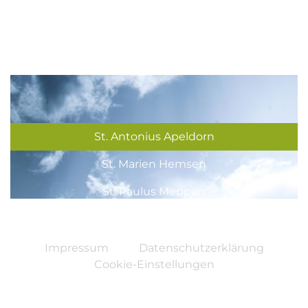
St. Antonius Apeldorn
St. Marien Hemsen
St. Paulus Meppen
St. Vitus Bokeloh
Impressum
Datenschutzerklärung
Cookie-Einstellungen